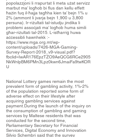
popolazzjoni li rrapurtat li meta użat servizz
marbut ma’ logħob bi flus dan kellu effett
ħażin fuq il-ħajja tagħha kien ta’ bejn 1% u
2% (ammont li jvarja bejn 1,900 u 3,800
persuna). Ir-riżultati tal-istudju jindika li
problemi assoċjati ma’ logħob huma simili
għar-riżultati tal-2015. L-istħarriġ huwa
aċċessibli hawnhekk :-
https://www.mga.org.mt/wp-
content/uploads/7426-MGA-Gaming-
Survey-Report-2018_v9-visual.pdf?
fbclid=IwAR176EpzTZO9AeQCG6RCe2905
NkWnlpBM6PMn3Lpz0kwn6JmaiFa9twKOR
U
National Lottery games remain the most
prevalent form of gambling activity, 1%-2%
of the population reported some form of
adverse effect on their lifestyle after
acquiring gambling services against
payment.During the launch of the inquiry on
the consumption of gambling and gaming
services by Maltese residents that was
conducted for the second time,
Parliamentary Secretary for Financial
Services, Digital Economy and Innovation
Silvio Schembri said that the survey