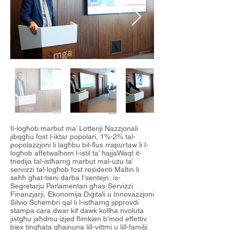
Il-logħob marbut ma’ Lotteriji Nazzjonali
jibqgħu fost l-iktar popolari, 1%-2% tal-
popolazzjoni li lagħbu bil-flus rrapurtaw li l-
logħob affetwalhom l-istil ta’ ħajjaWaqt it-
tnedija tal-istħarriġ marbut mal-użu ta’
servizzi tal-logħob fost residenti Maltin li
seħħ għat-tieni darba f’sentejn, is-
Segretarju Parlamentari għas-Servizzi
Finanzjarji, Ekonomija Diġitali u Innovazzjoni
Silvio Schembri qal li l-istħarriġ jipprovdi
stampa ċara dwar kif dawk kollha nvoluta
jistgħu jaħdmu iżjed flimkien b’mod effettiv
biex tingħata għajnuna lill-vittmi u lill-familji.