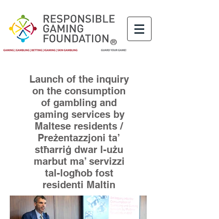
®
Launch of the inquiry
on the consumption
of gambling and
gaming services by
Maltese residents /
Preżentazzjoni ta’
stħarriġ dwar l-użu
marbut ma’ servizzi
tal-logħob fost
residenti Maltin