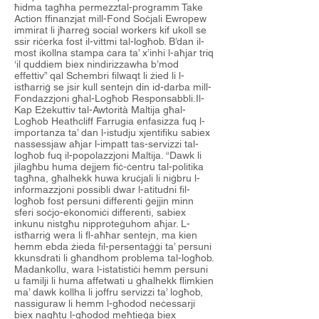
ħidma tagħha permezztal-programm Take
Action ffinanzjat mill-Fond Soċjali Ewropew
immirat li jħarreġ social workers kif ukoll se
ssir riċerka fost il-vittmi tal-logħob. B’dan il-
most ikollna stampa ċara ta’ x’inhi l-aħjar triq
‘il quddiem biex nindirizzawha b’mod
effettiv” qal Schembri filwaqt li żied li l-
istħarriġ se jsir kull sentejn din id-darba mill-
Fondazzjoni għal-Logħob Responsabbli.Il-
Kap Eżekuttiv tal-Awtorità Maltija għal-
Logħob Heathcliff Farrugia enfasizza fuq l-
importanza ta’ dan l-istudju xjentifiku sabiex
nassessjaw aħjar l-impatt tas-servizzi tal-
logħob fuq il-popolazzjoni Maltija. “Dawk li
jilagħbu huma dejjem fiċ-ċentru tal-politika
tagħna, għalhekk huwa kruċjali li niġbru l-
informazzjoni possibli dwar l-atitudni fil-
logħob fost persuni differenti ġejjin minn
sferi soċjo-ekonomiċi differenti, sabiex
inkunu nistgħu nipproteġuhom aħjar. L-
istħarriġ wera li fl-aħħar sentejn, ma kien
hemm ebda żieda fil-persentaġġi ta’ persuni
kkunsdrati li għandhom problema tal-logħob.
Madankollu, wara l-istatistiċi hemm persuni
u familji li huma affetwati u għalhekk flimkien
ma’ dawk kollha li joffru servizzi ta’ logħob,
nassiguraw li hemm l-għodod neċessarji
biex nagħtu l-għodod meħtieġa biex