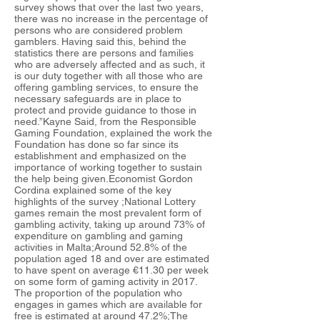
survey shows that over the last two years,
there was no increase in the percentage of
persons who are considered problem
gamblers. Having said this, behind the
statistics there are persons and families
who are adversely affected and as such, it
is our duty together with all those who are
offering gambling services, to ensure the
necessary safeguards are in place to
protect and provide guidance to those in
need.”Kayne Said, from the Responsible
Gaming Foundation, explained the work the
Foundation has done so far since its
establishment and emphasized on the
importance of working together to sustain
the help being given.Economist Gordon
Cordina explained some of the key
highlights of the survey ;National Lottery
games remain the most prevalent form of
gambling activity, taking up around 73% of
expenditure on gambling and gaming
activities in Malta;Around 52.8% of the
population aged 18 and over are estimated
to have spent on average €11.30 per week
on some form of gaming activity in 2017.
The proportion of the population who
engages in games which are available for
free is estimated at around 47.2%;The