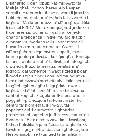
L-istħarriġ li kien ippublikat mill-Awtorità
Maltija għal-Logħob iħares lejn l-aspett
soċjali u ekonomiku fl-istess waqt li janalizza
l-atitudni marbuta ma’ logħob tal-azzard u l-
logħob f’Malta permezz ta’ stħarriġ xjentifiku
li sar tul l-2017.Meta kien qiegħed jindirizza
l-konferenza, Schembri qal li anke jekk
għandna tendenza li nitkellmu fuq tkabbir
ekonomiku, madanakollu l-aspett soċjali
huwa fiċ-ċentru tal-ħidma tal-Gvern. ‘ L-
istħarriġ iħares lejn diversi aspetti; minn
kemm jonfoq individwu kull ġimgħa, il-medja
ta’ ħin li wieħed iqatta’ f’attivitajiet tal-logħob
u ż-żieda fl-użu ta’ servizzi relatati ma’
logħob,” qal Schembri filwaqt li żied li b’dan
il-mod nistgħu nimxu għal ħidma ħolistika
biex nindirizzawb’mod effettiv l-isfidi soċjali li
l-logħob iġib miegħu.Il-liġi ġdida dwar il-
logħob li daħlet fis-seħħ minn din is-sena,
saħħet xogħol ir-regolatur fl-istess waqt li
poġġiet il-protezzjoni tal-konsumatur fiċ-
ċentru ta’ ħidmietna. Il-1%-2% tal-
popolazzjoni li ammettiet li għandha
problema tal-logħob hija fl-istess ilma ta’ dik
Ewropea. “Biex nindirizzaw din il-kwistjoni,
ħidma ħolistika hija neċessarja u għalhekk
fix-xhur li ġejjin il-Fondazzjoni għal-Logħob
Responsabbli se tkun qed tintensifika l-