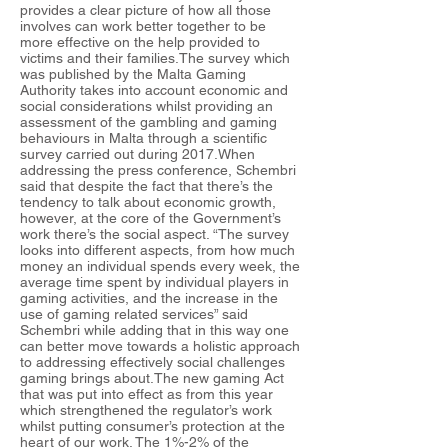
provides a clear picture of how all those
involves can work better together to be
more effective on the help provided to
victims and their families.The survey which
was published by the Malta Gaming
Authority takes into account economic and
social considerations whilst providing an
assessment of the gambling and gaming
behaviours in Malta through a scientific
survey carried out during 2017.When
addressing the press conference, Schembri
said that despite the fact that there’s the
tendency to talk about economic growth,
however, at the core of the Government’s
work there’s the social aspect. “The survey
looks into different aspects, from how much
money an individual spends every week, the
average time spent by individual players in
gaming activities, and the increase in the
use of gaming related services” said
Schembri while adding that in this way one
can better move towards a holistic approach
to addressing effectively social challenges
gaming brings about.The new gaming Act
that was put into effect as from this year
which strengthened the regulator’s work
whilst putting consumer’s protection at the
heart of our work. The 1%-2% of the