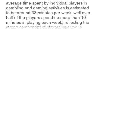
average time spent by individual players in
gambling and gaming activities is estimated
to be around 33 minutes per week; well over
half of the players spend no more than 10
minutes in playing each week, reflecting the
strong component of players involved in
National Lottery games;The persons who
engage in gambling are most likely to be
young adults or senior citizens, have a
secondary level of education. They are less
likely to be unemployed, part-time
employees or students.;The share of the
population who reported some form of
adverse effect on their lifestyle after
acquiring gambling services against
payment is found to be around 1% to 2%
(which can vary between 1,900 and 3,800
persons). The findings of this study
indicated that problems associated with
gambling undertaken through regulated
channels are relatively contained, in line
with 2015 results;The survey can be
accessed through this link:-
https://www.mga.org.mt/wp-
content/uploads/7426-MGA-Gaming-
Survey-Report-2018_v9-visual.pdf?
fbclid=IwAR176EpzTZO9AeQCG6RCe2905
NkWnlpBM6PMn3Lpz0kwn6JmaiFa9twKOR