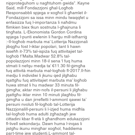
nipproteġuhom u nagħtuhom gwida”. Kayne
Said, mill-Fondazzjoni għal-Logħob
Responsabbli spjega x-xogħol li għamlet il-
Fondazzjoni sa issa minn mindu twaqqfet u
enfasizza fuq l-importanza li naħdmu
flimkien biex tkun sostnuta l-għajnuna li
tingħata. L-Ekonomista Gordon Cordina
spjega l-punti ewlenin li ħarġu mill-istħarriġ
:-Il-logħob marbuta ma’ Lotterija Nazzjonali
jibqgħu fost l-iktar popolari, tant li hawn
isseħħ it-73% tal-ispiża fuq attivitajiet tal-
logħob f’Malta.Madwar 52.8% tal-
popolazzjoni minn 18-il sena ‘l fuq huma
stmati li nefqu medja ta’ €11.30 fil-ġimgħa
fuq attività marbuta mal-logħob fl-2017.Il-ħin
medju li individwi li jkunu qed jilgħabu
iqattgħu fuq attivitajiet marbuta ma’ logħob
huwa stmat li hu madwar 33 minuta fil-
ġimgħa; aktar min-nofs il-persuni li jilgħabu
jqattgħu iktar minn 10 minuti jilagħbu fil-
ġimgħa u dan jirrefletti l-ammont qawwi ta’
persuni nvoluti fil-logħob tal-Lotterija
NazzjonaliIl-persuni li l-iżjed huma midħla
tal-logħob huma adulti żgħażagħ jew
ċittadini kbar fl-età li għandhom edukazzjoni
fl-livell sekondarju. Dawn huma l-inqas li
jistgħu ikunu mingħar xogħol, ħaddiema
part-time jew studenti.L-ammont tal-