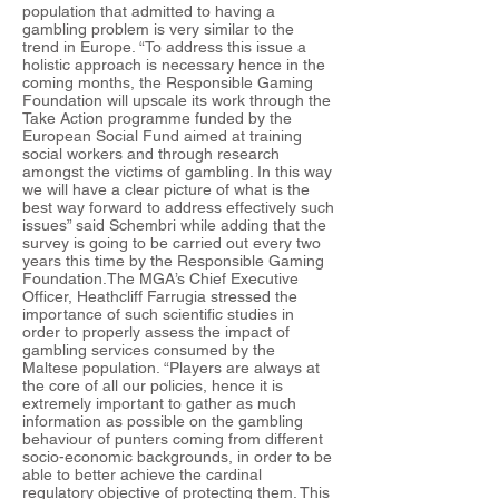
population that admitted to having a
gambling problem is very similar to the
trend in Europe. “To address this issue a
holistic approach is necessary hence in the
coming months, the Responsible Gaming
Foundation will upscale its work through the
Take Action programme funded by the
European Social Fund aimed at training
social workers and through research
amongst the victims of gambling. In this way
we will have a clear picture of what is the
best way forward to address effectively such
issues” said Schembri while adding that the
survey is going to be carried out every two
years this time by the Responsible Gaming
Foundation.The MGA’s Chief Executive
Officer, Heathcliff Farrugia stressed the
importance of such scientific studies in
order to properly assess the impact of
gambling services consumed by the
Maltese population. “Players are always at
the core of all our policies, hence it is
extremely important to gather as much
information as possible on the gambling
behaviour of punters coming from different
socio-economic backgrounds, in order to be
able to better achieve the cardinal
regulatory objective of protecting them. This